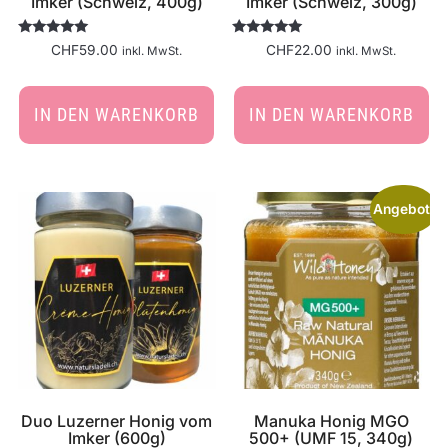
Imker (Schweiz, 400g)
Imker (Schweiz, 300g)
Bewertet
Bewertet
CHF
59.00
CHF
22.00
inkl. MwSt.
inkl. MwSt.
mit
mit
5.00
5.00
von 5
von 5
IN DEN WARENKORB
IN DEN WARENKORB
Angebot!
Duo Luzerner Honig vom
Manuka Honig MGO
Imker (600g)
500+ (UMF 15, 340g)