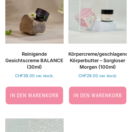
Reinigende
Körpercreme/geschlagene
Gesichtscreme BALANCE
Körperbutter – Sorgloser
(30ml)
Morgen (100ml)
CHF
39.00
CHF
29.00
inkl. MwSt.
inkl. MwSt.
IN DEN WARENKORB
IN DEN WARENKORB