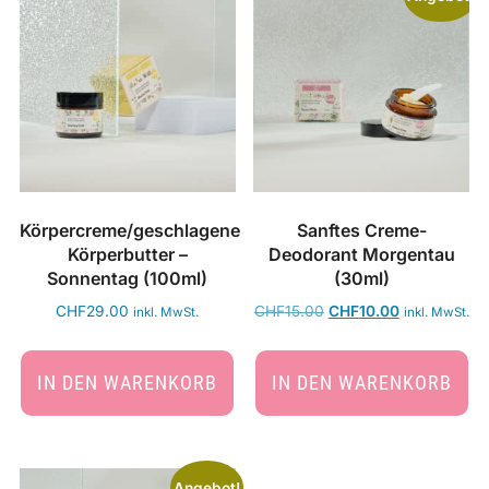
Körpercreme/geschlagene
Sanftes Creme-
Körperbutter –
Deodorant Morgentau
Sonnentag (100ml)
(30ml)
CHF
29.00
CHF
15.00
CHF
10.00
inkl. MwSt.
inkl. MwSt.
IN DEN WARENKORB
IN DEN WARENKORB
Angebot!