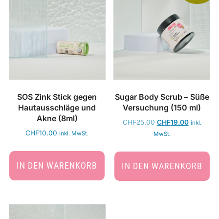
SOS Zink Stick gegen
Sugar Body Scrub – Süße
Hautausschläge und
Versuchung (150 ml)
Akne (8ml)
CHF
25.00
CHF
19.00
inkl.
CHF
10.00
inkl. MwSt.
MwSt.
IN DEN WARENKORB
IN DEN WARENKORB