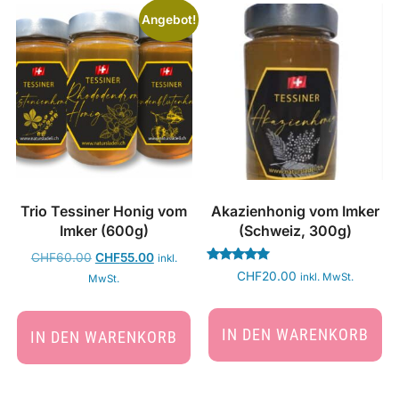
Angebot!
Trio Tessiner Honig vom
Akazienhonig vom Imker
Imker (600g)
(Schweiz, 300g)
CHF
60.00
CHF
55.00
inkl.
Bewertet
CHF
20.00
inkl. MwSt.
MwSt.
mit
5.00
von 5
IN DEN WARENKORB
IN DEN WARENKORB