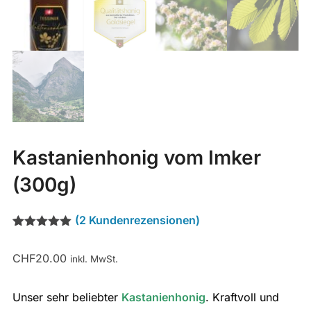
Kastanienhonig vom Imker
(300g)
(
2
Kundenrezensionen)
Bewertet mit
2
5.00
von 5,
CHF
20.00
basierend
inkl. MwSt.
auf
Kundenbewertungen
Unser sehr beliebter
Kastanienhonig
. Kraftvoll und