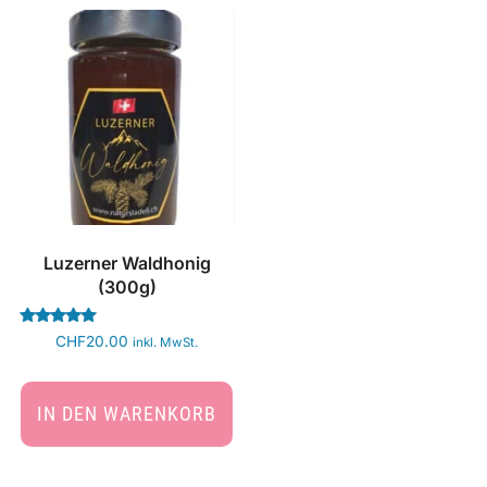
Luzerner Waldhonig
(300g)
Bewertet
CHF
20.00
inkl. MwSt.
mit
5.00
von 5
IN DEN WARENKORB